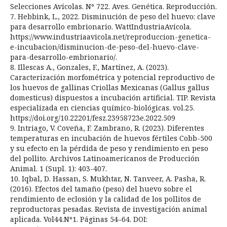
Selecciones Avícolas. Nº 722. Aves. Genética. Reproducción.
7. Hebbink, L., 2022. Disminución de peso del huevo: clave
para desarrollo embrionario. WattIndustriaAvícola.
https://www.industriaavicola.net/reproduccion-genetica-
e-incubacion/disminucion-de-peso-del-huevo-clave-
para-desarrollo-embrionario/.
8. Illescas A., Gonzales, F., Martínez, A. (2023).
Caracterización morfométrica y potencial reproductivo de
los huevos de gallinas Criollas Mexicanas (Gallus gallus
domesticus) dispuestos a incubación artificial. TIP. Revista
especializada en ciencias químico-biológicas. vol.25.
https://doi.org/10.22201/fesz.23958723e.2022.509
9. Intriago, V. Coveña, F. Zambrano, R. (2023). Diferentes
temperaturas en incubación de huevos fértiles Cobb-500
y su efecto en la pérdida de peso y rendimiento en peso
del pollito. Archivos Latinoamericanos de Producción
Animal. 1 (Supl. 1): 403-407.
10. Iqbal, D. Hassan, S. Mukhtar, N. Tanveer, A. Pasha, R.
(2016). Efectos del tamaño (peso) del huevo sobre el
rendimiento de eclosión y la calidad de los pollitos de
reproductoras pesadas. Revista de investigación animal
aplicada. Vol44.Nº1. Páginas 54–64. DOI: