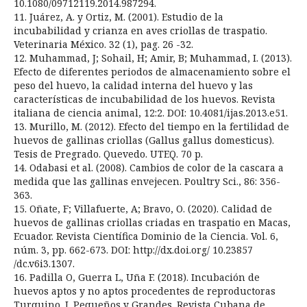
10.1080/09712119.2014.987294.
11. Juárez, A. y Ortiz, M. (2001). Estudio de la
incubabilidad y crianza en aves criollas de traspatio.
Veterinaria México. 32 (1), pag. 26 -32.
12. Muhammad, J; Sohail, H; Amir, B; Muhammad, I. (2013).
Efecto de diferentes periodos de almacenamiento sobre el
peso del huevo, la calidad interna del huevo y las
características de incubabilidad de los huevos. Revista
italiana de ciencia animal, 12:2. DOI: 10.4081/ijas.2013.e51.
13. Murillo, M. (2012). Efecto del tiempo en la fertilidad de
huevos de gallinas criollas (Gallus gallus domesticus).
Tesis de Pregrado. Quevedo. UTEQ. 70 p.
14. Odabasi et al. (2008). Cambios de color de la cascara a
medida que las gallinas envejecen. Poultry Sci., 86: 356-
363.
15. Oñate, F; Villafuerte, A; Bravo, O. (2020). Calidad de
huevos de gallinas criollas criadas en traspatio en Macas,
Ecuador. Revista Científica Dominio de la Ciencia. Vol. 6,
núm. 3, pp. 662-673. DOI: http://dx.doi.org/ 10.23857
/dc.v6i3.1307.
16. Padilla O, Guerra L, Uña F. (2018). Incubación de
huevos aptos y no aptos procedentes de reproductoras
Turquino. I. Pequeños y Grandes. Revista Cubana de