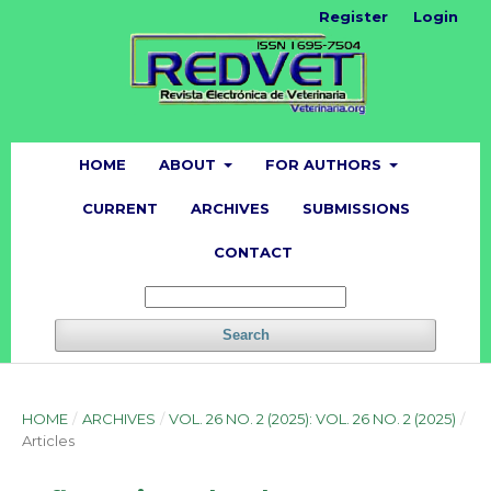
Register
Login
HOME
ABOUT
FOR AUTHORS
CURRENT
ARCHIVES
SUBMISSIONS
CONTACT
Search
HOME
/
ARCHIVES
/
VOL. 26 NO. 2 (2025): VOL. 26 NO. 2 (2025)
/
Articles