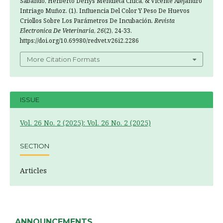
Sabando, Herberto Derlys Mendieta Chica, & Vicente Alejandro
Intriago Muñoz. (1). Influencia Del Color Y Peso De Huevos
Criollos Sobre Los Parámetros De Incubación.
Revista
Electronica De Veterinaria
,
26
(2), 24-33.
https://doi.org/10.69980/redvet.v26i2.2286
More Citation Formats
ISSUE
Vol. 26 No. 2 (2025): Vol. 26 No. 2 (2025)
SECTION
Articles
ANNOUNCEMENTS