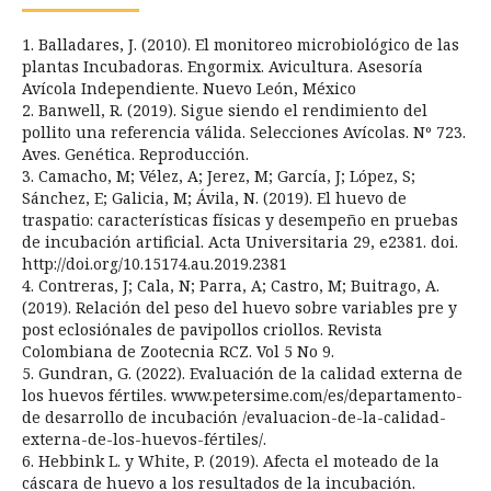
1. Balladares, J. (2010). El monitoreo microbiológico de las
plantas Incubadoras. Engormix. Avicultura. Asesoría
Avícola Independiente. Nuevo León, México
2. Banwell, R. (2019). Sigue siendo el rendimiento del
pollito una referencia válida. Selecciones Avícolas. Nº 723.
Aves. Genética. Reproducción.
3. Camacho, M; Vélez, A; Jerez, M; García, J; López, S;
Sánchez, E; Galicia, M; Ávila, N. (2019). El huevo de
traspatio: características físicas y desempeño en pruebas
de incubación artificial. Acta Universitaria 29, e2381. doi.
http://doi.org/10.15174.au.2019.2381
4. Contreras, J; Cala, N; Parra, A; Castro, M; Buitrago, A.
(2019). Relación del peso del huevo sobre variables pre y
post eclosiónales de pavipollos criollos. Revista
Colombiana de Zootecnia RCZ. Vol 5 No 9.
5. Gundran, G. (2022). Evaluación de la calidad externa de
los huevos fértiles. www.petersime.com/es/departamento-
de desarrollo de incubación /evaluacion-de-la-calidad-
externa-de-los-huevos-fértiles/.
6. Hebbink L. y White, P. (2019). Afecta el moteado de la
cáscara de huevo a los resultados de la incubación.