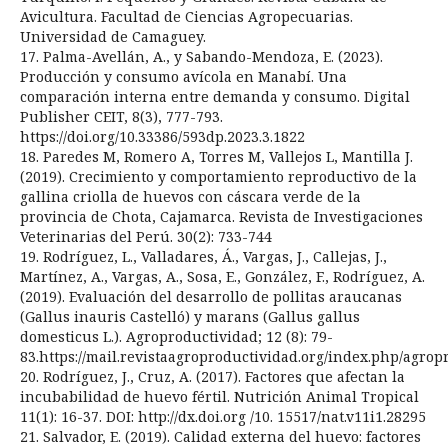
Avicultura. Facultad de Ciencias Agropecuarias.
Universidad de Camaguey.
17. Palma-Avellán, A., y Sabando-Mendoza, E. (2023).
Producción y consumo avícola en Manabí. Una
comparación interna entre demanda y consumo. Digital
Publisher CEIT, 8(3), 777-793.
https://doi.org/10.33386/593dp.2023.3.1822
18. Paredes M, Romero A, Torres M, Vallejos L, Mantilla J.
(2019). Crecimiento y comportamiento reproductivo de la
gallina criolla de huevos con cáscara verde de la
provincia de Chota, Cajamarca. Revista de Investigaciones
Veterinarias del Perú. 30(2): 733-744
19. Rodríguez, L., Valladares, Á., Vargas, J., Callejas, J.,
Martínez, A., Vargas, A., Sosa, E., González, F., Rodríguez, A.
(2019). Evaluación del desarrollo de pollitas araucanas
(Gallus inauris Castelló) y marans (Gallus gallus
domesticus L.). Agroproductividad; 12 (8): 79-
83.https://mail.revistaagroproductividad.org/index.php/agrop
20. Rodríguez, J., Cruz, A. (2017). Factores que afectan la
incubabilidad de huevo fértil. Nutrición Animal Tropical
11(1): 16-37. DOI: http://dx.doi.org /10. 15517/nat.v11i1.28295
21. Salvador, E. (2019). Calidad externa del huevo: factores