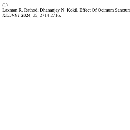
(1)
Laxman R. Rathod; Dhananjay N. Kokil. Effect Of Ocimum Sanctum
REDVET
2024
,
25
, 2714-2716.